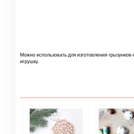
Можно использовать для изготовления грызунков-
игрушку.
Нет отзывов
Группа
Цвет
Материал
Грызунки. Тип изделия