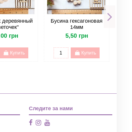
к деревянный
Бусина гексагоновая
Бус
веточек"
14мм
,00 грн
5,50 грн
Купить
Купить
Следите за нами