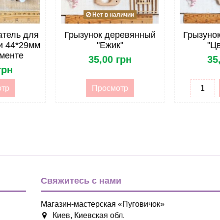
Нет в наличии
атель для
Грызунок деревянный
Грызуно
ки 44*29мм
"Ежик"
"Ц
именте
35,00 грн
35
грн
отр
Просмотр
Свяжитесь с нами
Магазин-мастерская «Пуговичок»
Киев, Киевская обл.