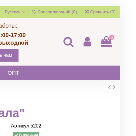
Русский
Список желаний (
0
)
Сравнить (
0
)
аботы:
:00-17:00
0
 выходной
ь нам
ОПТ
ала"
Артикул
5202
В наличии