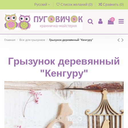
Русский
Список желаний (
0
)
Сравнить (
0
)
0
Главная
Все для грызунков
Грызунок деревянный "Кенгуру"
Грызунок деревянный
"Кенгуру"