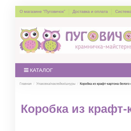
О магазине "Пуговичок"
Доставка и оплата
Система
КАТАЛОГ
Главная
Упаковка/наклейки/шнуры
Коробка из крафт-картона белого 
Коробка из крафт-к