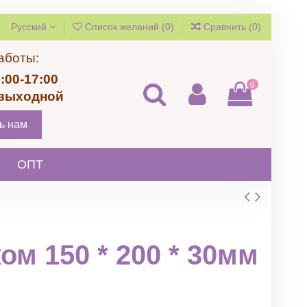
Русский
Список желаний (
0
)
Сравнить (
0
)
аботы:
:00-17:00
0
 выходной
ь нам
ОПТ
ом 150 * 200 * 30мм