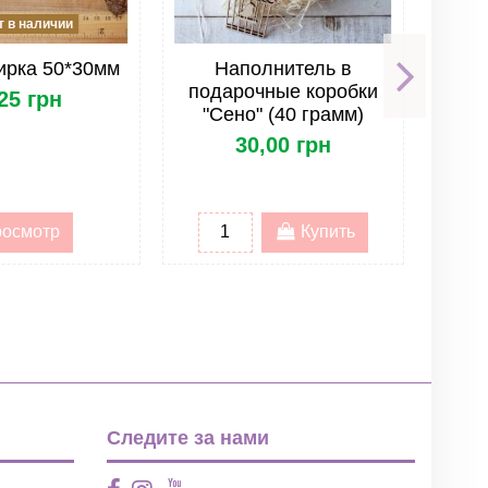
 в наличии
ирка 50*30мм
Наполнитель в
Ко
подарочные коробки
к
25 грн
"Сено" (40 грамм)
окош
с 
30,00 грн
осмотр
Купить
Следите за нами