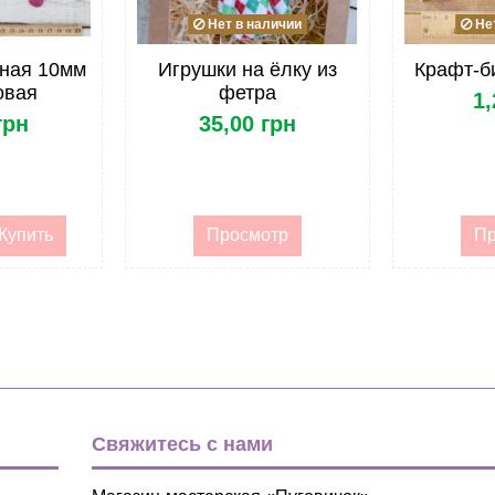
Нет в наличии
Нет
тная 10мм
Игрушки на ёлку из
Крафт-б
овая
фетра
1,
грн
35,00 грн
Купить
Просмотр
Пр
Свяжитесь с нами