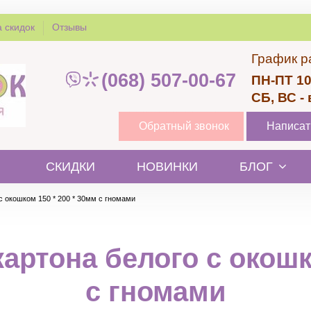
 скидок
Отзывы
График р
(068) 507-00-67
ПН-ПТ 10
СБ, ВС -
Обратный звонок
Написат
СКИДКИ
НОВИНКИ
БЛОГ
с окошком 150 * 200 * 30мм с гномами
артона белого с окошк
с гномами