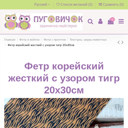
Русский
Список желаний (
0
)
Сравнить (
0
)
0
Главная
Фетр и войлок
Фетр с принтом
Текстуры, шкуры животных
Фетр корейский жесткий с узором тигр 20х30см
Фетр корейский
жесткий с узором тигр
20х30см