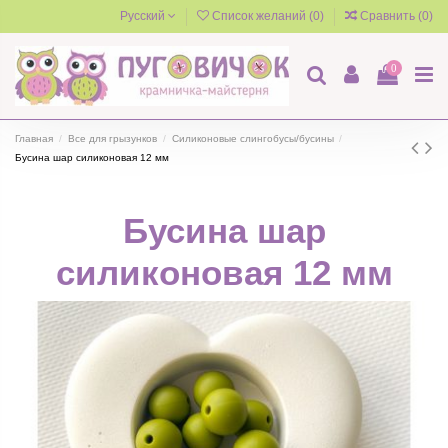
Русский
Список желаний (
0
)
Сравнить (
0
)
0
Главная
Все для грызунков
Силиконовые слингобусы/бусины
Бусина шар силиконовая 12 мм
Бусина шар
силиконовая 12 мм