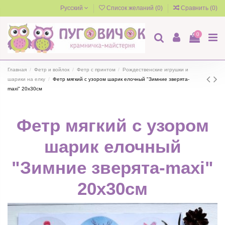
Русский
Список желаний (
0
)
Сравнить (
0
)
0
Главная
Фетр и войлок
Фетр с принтом
Рождественские игрушки и
шарики на елку
Фетр мягкий с узором шарик елочный "Зимние зверята-
maxi" 20х30см
Фетр мягкий с узором
шарик елочный
"Зимние зверята-maxi"
20х30см