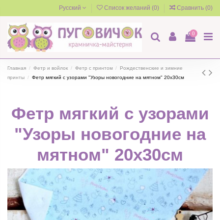
Русский
Список желаний (
0
)
Сравнить (
0
)
0
Главная
Фетр и войлок
Фетр с принтом
Рождественские и зимние
принты
Фетр мягкий с узорами "Узоры новогодние на мятном" 20х30см
Фетр мягкий с узорами
"Узоры новогодние на
мятном" 20х30см