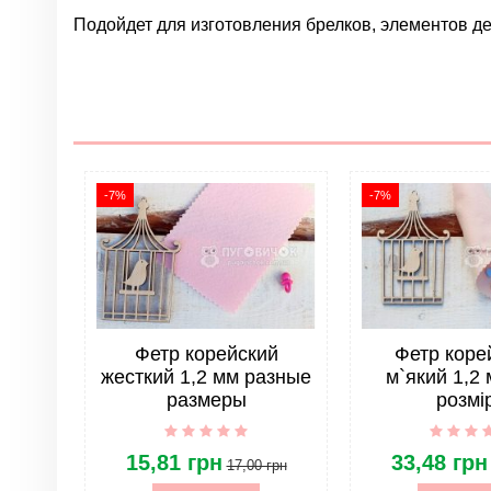
Подойдет для изготовления брелков, элементов де
Нет отзывов
Цвет
Материал
Диаметр
Страна
-7%
-7%
Все для игрушек и украшений. Тип товара
Фетр корейский
Фетр коре
жесткий 1,2 мм разные
м`який 1,2 
размеры
розмі
15,81 грн
33,48 грн
17,00 грн