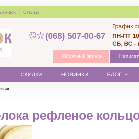
 скидок
Отзывы
График р
(068) 507-00-67
ПН-ПТ 10
СБ, ВС -
Обратный звонок
Написат
СКИДКИ
НОВИНКИ
БЛОГ
бряная
елока рефленое кольц