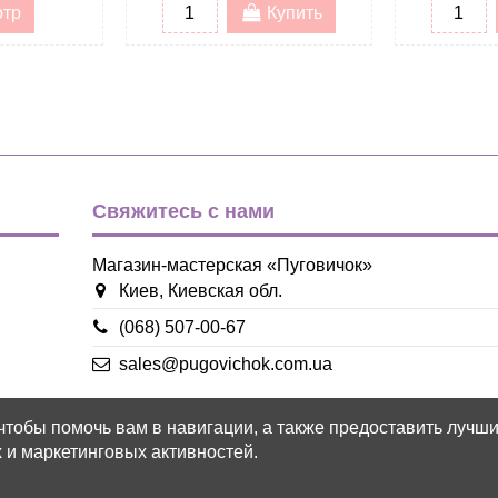
отр
Купить
Свяжитесь с нами
Магазин-мастерская «Пуговичок»
Киев, Киевская обл.
(068) 507-00-67
sales@pugovichok.com.ua
 чтобы помочь вам в навигации, а также предоставить лучш
 и маркетинговых активностей.