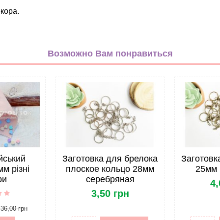
кора.
серебряный
Металл
Возможно Вам понравиться
25мм
Китай
Для брелков
йський
Заготовка для брелока
Заготовк
мм різні
плоское кольцо 28мм
25мм 
ри
серебряная
4,
3,50 грн
36,00 грн