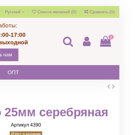
Русский
Список желаний (
0
)
Сравнить (
0
)
аботы:
:00-17:00
0
 выходной
ь нам
ОПТ
о 25мм серебряная
Артикул
4390
Нет в наличии