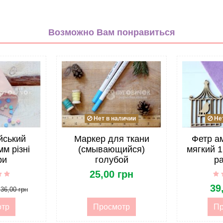
Овощи
неокрашенный
Возможно Вам понравиться
Дерево
Шаблоны
Украина
Для заколок/украшений
Для книжек/альбомов
Нет в наличии
Нет
Инструменты и аксессуары
Шаблоны для вырезания
йський
Маркер для ткани
Фетр а
мм різні
(смывающийся)
мягкий 1
Растения
ри
голубой
р
25,00 грн
Шаблон для вырезания
39
36,00 грн
отр
Просмотр
Пр