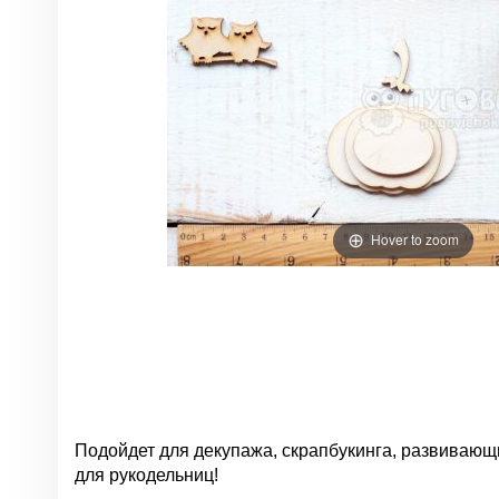
Hover to zoom
Подойдет для декупажа, скрапбукинга, р
азвивающи
для рукодельниц!