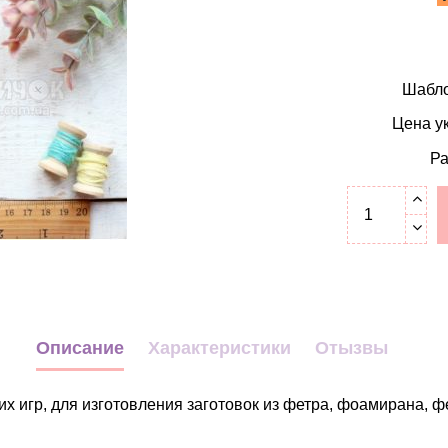
Шабло
Цена ук
Ра
Описание
Характеристики
Отызвы
х игр, для изготовления заготовок из фетра, фоамирана, ф