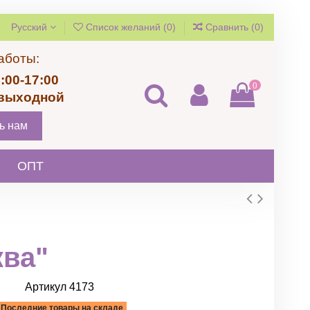
Русский
Список желаний (
0
)
Сравнить (
0
)
аботы:
:00-17:00
0
 выходной
ь нам
ОПТ
ва"
Артикул
4173
Последние товары на складе