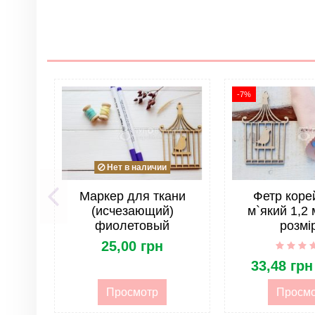
Нет отзывов
Группа
Цвет
Материал
Тип
-7%
Страна
Все для игрушек и украшений. Тип товара
Нет в наличии
Маркер для ткани
Фетр коре
(исчезающий)
м`який 1,2 
Все для игрушек и украшений. Тема изделия
фиолетовый
розмі
25,00 грн
Шаблон для вырезания/валяния. Тип
33,48 грн
Просмотр
Просм