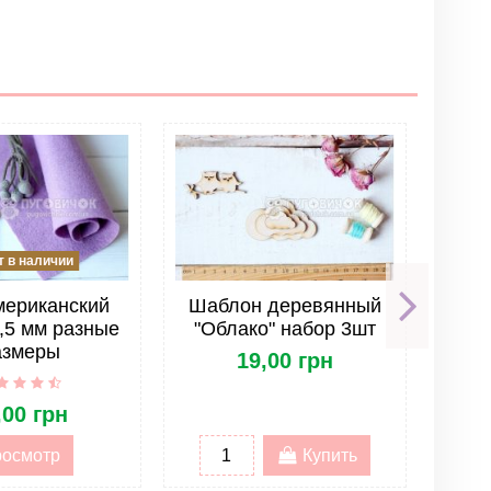
Написать отзыв
 в наличии
мериканский
Шаблон деревянный
Шаб
,5 мм разные
"Облако" набор 3шт
"Се
азмеры
19,00 грн
,00 грн
осмотр
Купить