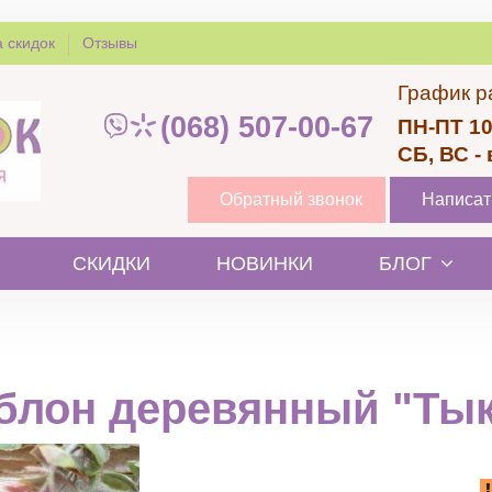
 скидок
Отзывы
График р
(068) 507-00-67
ПН-ПТ 10
СБ, ВС -
Обратный звонок
Написат
СКИДКИ
НОВИНКИ
БЛОГ
блон деревянный "Тык