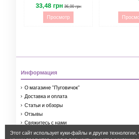
33,48 грн
36,00 грн
Просмотр
Просм
Информация
О магазине "Пуговичок"
Доставка и оплата
Статьи и обзоры
Отзывы
Свяжитесь с нами
Порядок и условия использования
Этот сайт использует куки-файлы и другие технологии,