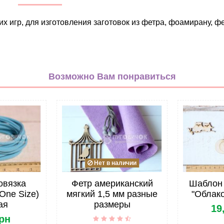
 игр, для изготовления заготовок из фетра, фоамирану, фе
Декор
неокрашенный
Возможно Вам понравиться
Дерево
Шаблоны
Украина
Декор дома
Для книжек/альбомов
Нет в наличии
Шаблоны для вырезания
овязка
Фетр американский
Шаблон
Звезды/небо
One Size)
мягкий 1,5 мм разные
"Облако
ая
размеры
19
Шаблон для вырезания
грн