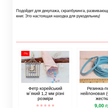
Подойдет для декупажа, скрапбукинга, развивающих
книг. Это настоящая находка для рукодельниц!
Нет отзывов
Группа
Цвет
Материал
Тип
-7%
Страна
Все для игрушек и украшений. Тип товара
Фетр корейський
Резинка-п
Все для игрушек и украшений. Тема изделия
м`який 1,2 мм різні
нейлоновая (
розміри
жестк
Шаблон для вырезания/валяния. Тип
9,00 