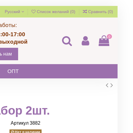
Русский
Список желаний (
0
)
Сравнить (
0
)
аботы:
:00-17:00
0
 выходной
ь нам
ОПТ
бор 2шт.
Артикул
3882
Нет в наличии