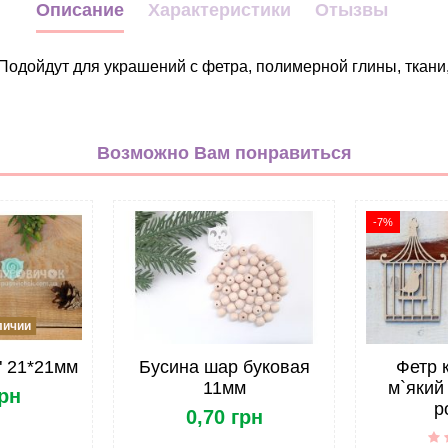
Описание
Характеристики
Отызвы
 Подойдут для украшений с фетра, полимерной глины, ткани,
Бижутерия
серебряный
Возможно Вам понравиться
Металл
-7%
личии
" 21*21мм
Бусина шар буковая
Фетр 
11мм
м`який 
грн
р
0,70 грн