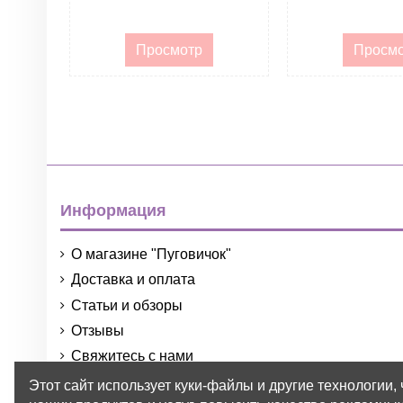
Просмотр
Просм
Информация
О магазине "Пуговичок"
Доставка и оплата
Статьи и обзоры
Отзывы
Свяжитесь с нами
Порядок и условия использования
Этот сайт использует куки-файлы и другие технологии,