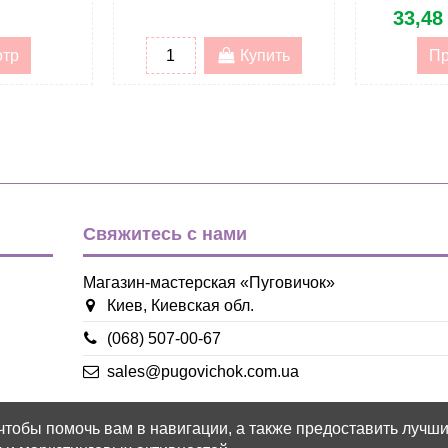
33,48
отр
Купить
Пр
Свяжитесь с нами
Магазин-мастерская «Пуговичок»
Киев, Киевская обл.
(068) 507-00-67
sales@pugovichok.com.ua
 чтобы помочь вам в навигации, а также предоставить лучш