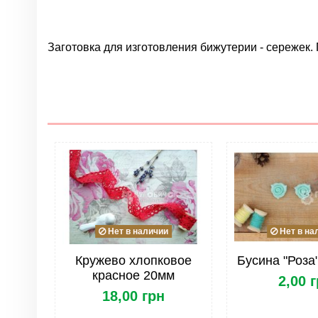
Заготовка для изготовления бижутерии - сережек.
Нет отзывов
Группа
Цвет
Материал
Нет в наличии
Нет в на
Кружево хлопковое
Бусина "Роза
красное 20мм
2,00 
18,00 грн