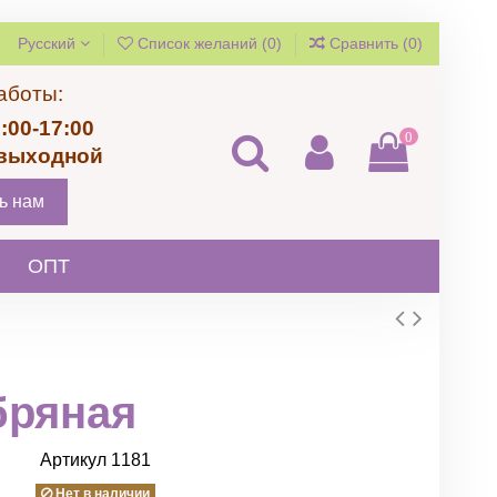
Русский
Список желаний (
0
)
Сравнить (
0
)
аботы:
:00-17:00
0
 выходной
ь нам
ОПТ
бряная
Артикул
1181
Нет в наличии