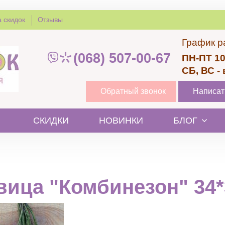
 скидок
Отзывы
График р
(068) 507-00-67
ПН-ПТ 10
СБ, ВС -
Обратный звонок
Написат
СКИДКИ
НОВИНКИ
БЛОГ
вица "Комбинезон" 34