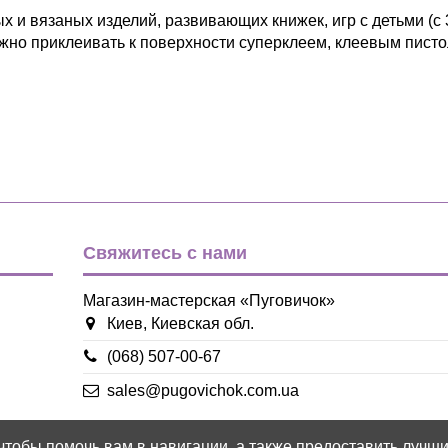
 и вязаных изделий, развивающих книжек, игр с детьми (с 
ожно приклеивать к поверхности суперклеем, клеевым пист
Детский
Одежда
желтый
зеленый
розовый
Свяжитесь с нами
синий
сиреневый
фиолетовый
Магазин-мастерская «Пуговичок»
Киев, Киевская обл.
Дерево
(068) 507-00-67
34*31мм
sales@pugovichok.com.ua
Пуговица
 чтобы помочь вам в навигации, а также предоставить лучш