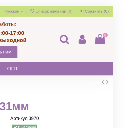
Русский
Список желаний (
0
)
Сравнить (
0
)
аботы:
:00-17:00
0
 выходной
ь нам
ОПТ
*31мм
Артикул
3970
В наличии