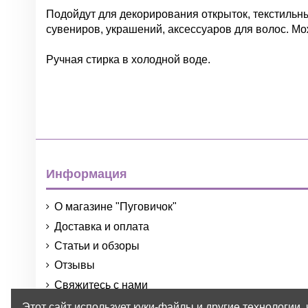
Подойдут для декорирования открыток, текстильных
сувениров, украшений, аксессуаров для волос. М
Ручная стирка в холодной воде.
Нет отзывов
Группа
Цвет
Информация
О магазине "Пуговичок"
Доставка и оплата
Материал
Статьи и обзоры
Размер
Отзывы
Тип
Свяжитесь с нами
Порядок и условия использования
Этот сайт использует куки-файлы и другие технологии,