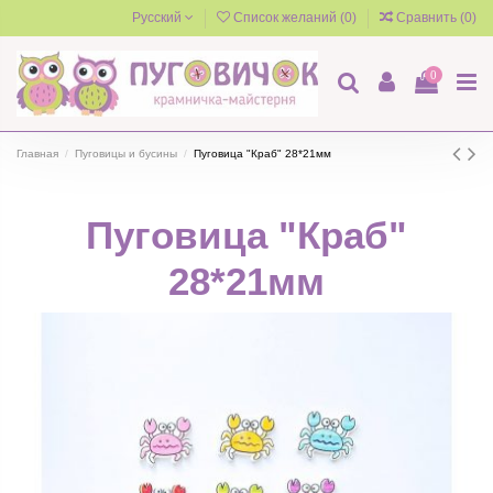
Русский
Список желаний (
0
)
Сравнить (
0
)
0
Главная
Пуговицы и бусины
Пуговица "Краб" 28*21мм
Пуговица "Краб"
28*21мм