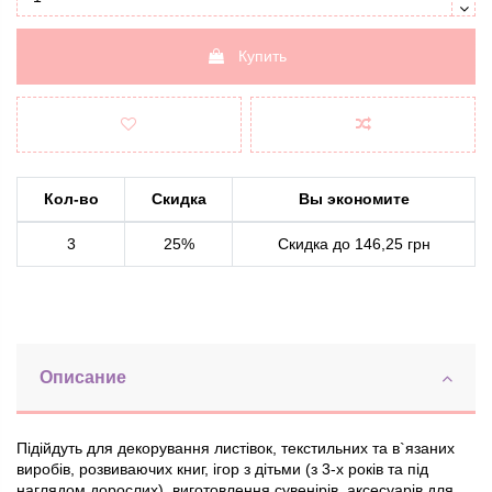
Купить
Кол-во
Скидка
Вы экономите
3
25%
Скидка до 146,25 грн
Описание
Підійдуть для декорування листівок, текстильних та в`язаних
виробів, розвиваючих книг, ігор з дітьми (з 3-х років та під
наглядом дорослих), виготовлення сувенірів, аксесуарів для