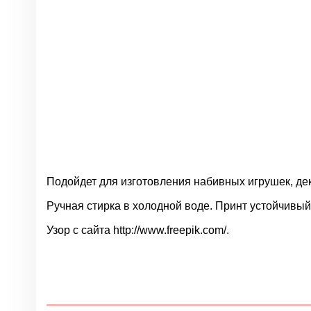
Подойдет для изготовления набивных игрушек, дек
Ручная стирка в холодной воде. Принт устойчивый,
Узор с сайта http://www.freepik.com/.
Нет отзывов
Группа
Цвет