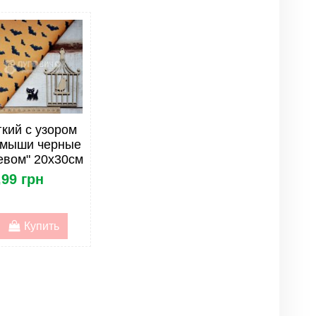
кий с узором
 мыши черные
евом" 20х30см
,99 грн
Купить