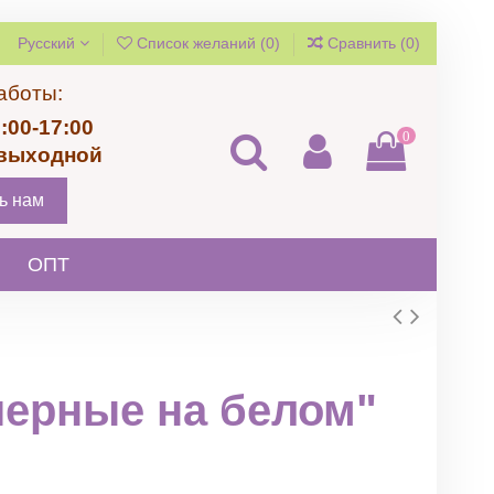
Русский
Список желаний (
0
)
Сравнить (
0
)
аботы:
:00-17:00
0
 выходной
ь нам
ОПТ
черные на белом"