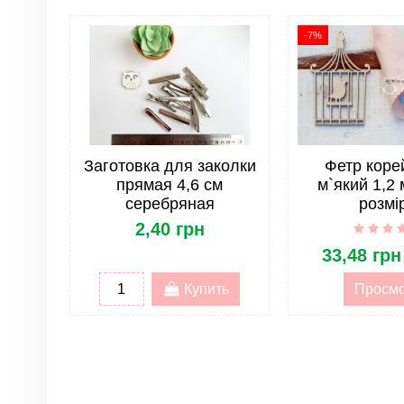
Материал
-7%
Размер
Форма
Страна
Жесткость фетра
Заготовка для заколки
Фетр коре
прямая 4,6 см
м`який 1,2 
Опт
серебряная
розмі
2,40 грн
ОПТ. Тип товара
33,48 грн
ОПТ. Группа товара
Купить
Просм