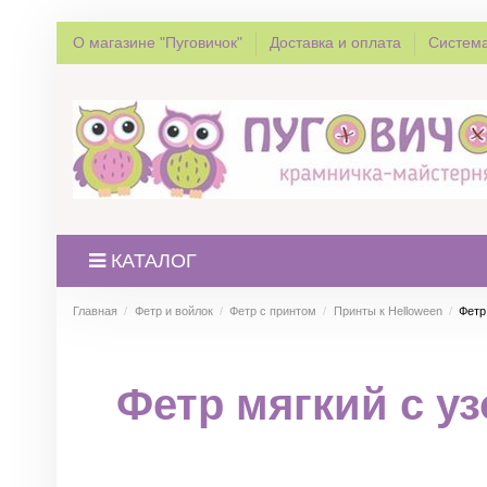
О магазине "Пуговичок"
Доставка и оплата
Система
КАТАЛОГ
Главная
Фетр и войлок
Фетр с принтом
Принты к Helloween
Фетр
Фетр мягкий с у