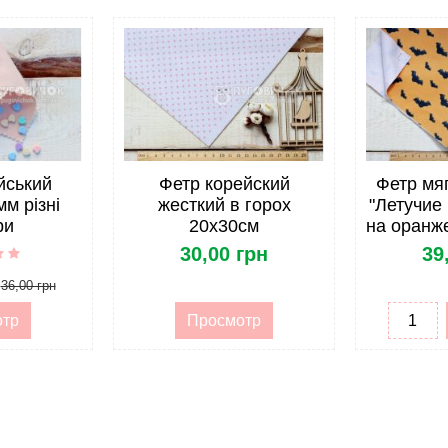
Полиэстер 100%
20*30см
С узором
Корея
Мягкий
йський
Фетр корейский
Фетр мяг
мм різні
жесткий в горох
"Летучие
опт
ри
20х30см
на оранж
30,00 грн
39
Фетр и войлок
36,00 грн
Фетр и войлок
отр
Просмотр