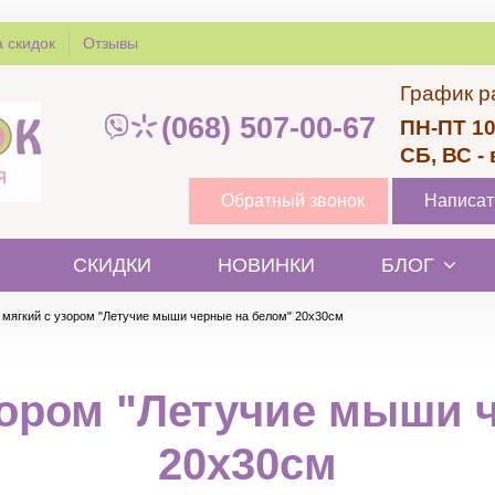
 скидок
Отзывы
График р
(068) 507-00-67
ПН-ПТ 10
СБ, ВС -
Обратный звонок
Написат
СКИДКИ
НОВИНКИ
БЛОГ
 мягкий с узором "Летучие мыши черные на белом" 20х30см
зором "Летучие мыши 
20х30см