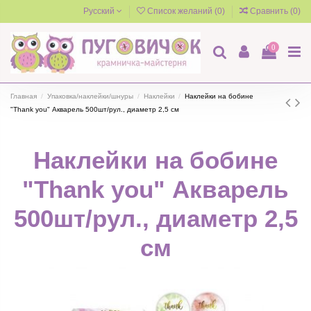
Русский
Список желаний (
0
)
Сравнить (
0
)
0
Главная
Упаковка/наклейки/шнуры
Наклейки
Наклейки на бобине
"Thank you" Акварель 500шт/рул., диаметр 2,5 см
Наклейки на бобине
"Thank you" Акварель
500шт/рул., диаметр 2,5
см