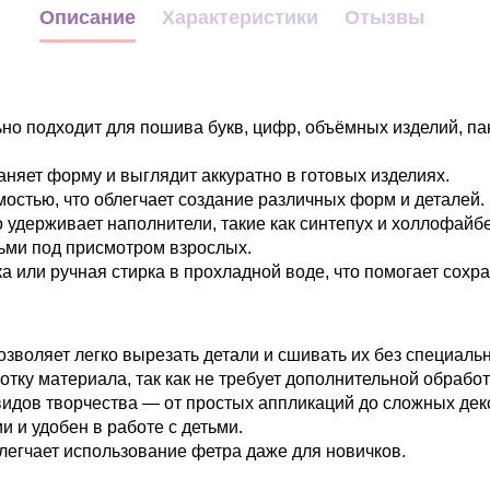
Описание
Характеристики
Отызвы
о подходит для пошива букв, цифр, объёмных изделий, пан
аняет форму и выглядит аккуратно в готовых изделиях.
стью, что облегчает создание различных форм и деталей.
удерживает наполнители, такие как синтепух и холлофайбе
ьми под присмотром взрослых.
а или ручная стирка в прохладной воде, что помогает сохр
озволяет легко вырезать детали и сшивать их без специаль
тку материала, так как не требует дополнительной обработ
идов творчества — от простых аппликаций до сложных дек
 и удобен в работе с детьми.
легчает использование фетра даже для новичков.