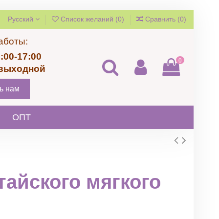
Русский
Список желаний (
0
)
Сравнить (
0
)
аботы:
:00-17:00
0
 выходной
ь нам
ОПТ
айского мягкого