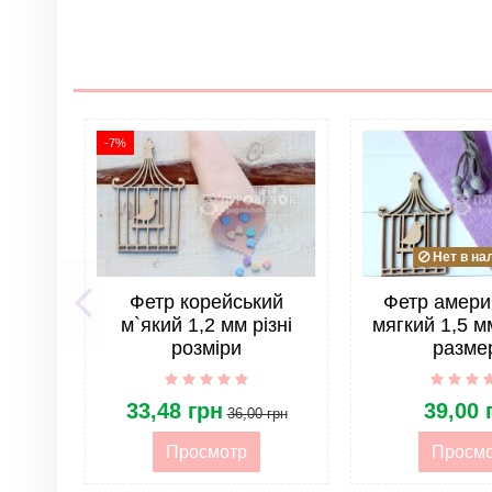
Нет отзывов
Группа
Материал
Размер
Тип
-7%
Страна
Жесткость фетра
Нет в на
Фетр корейський
Фетр амери
м`який 1,2 мм різні
мягкий 1,5 
розміри
разме
33,48 грн
39,00 
36,00 грн
Просмотр
Просм