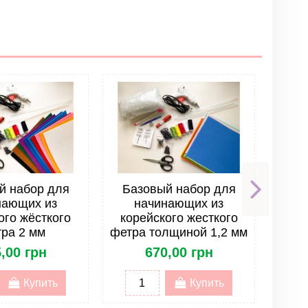
Написать отзыв
й набор для
Базовый набор для
Ба
нающих из
начинающих из
н
ого жёсткого
корейского жесткого
ко
ра 2 мм
фетра толщиной 1,2 мм
,00 грн
670,00 грн
Купить
Купить