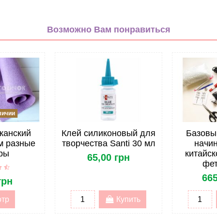
Однотонная
Полиэстер 100%
Возможно Вам понравиться
20*30см
Набор
Китай
Мягкий
личии
канский
Клей силиконовый для
Базовы
мм разные
творчества Santi 30 мл
начи
ры
китайск
65,00 грн
фет
665
грн
отр
Купить