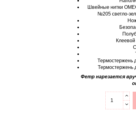
Наполн
Швейные нитки OMEGA
№205 светло-зел
Нож
Безопа
Полуб
Клеевой 
С
Термостержень д
Термостержень д
Фетр нарезается вру
о