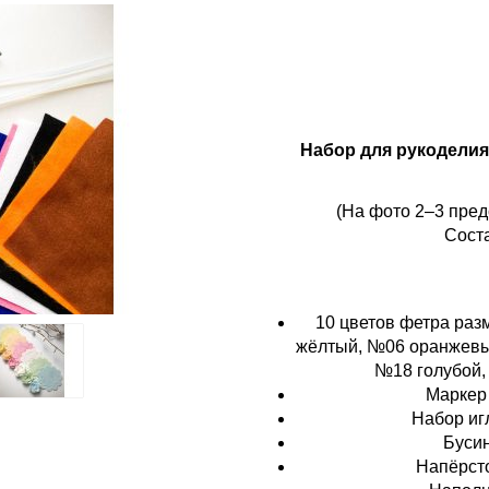
Набор для рукоделия 
(На фото 2–3 пред
Сост
10 цветов фетра ра
жёлтый, №06 оранжевы
№18 голубой,
Маркер 
Набор игл
Бусин
Напёрст