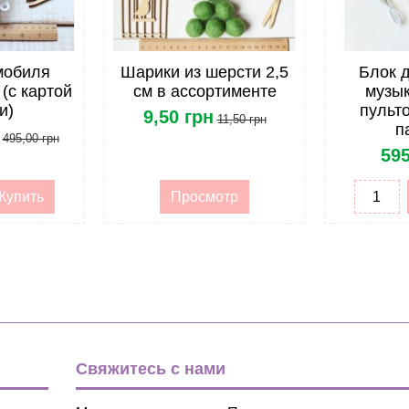
Набор для изготовления моб
мобиля
Шарики из шерсти 2,5
Блок 
(с картой
см в ассортименте
музык
и)
пульто
9,50 грн
11,50 грн
п
495,00 грн
595
Купить
Просмотр
Свяжитесь с нами