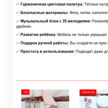
✅
Гармоничная цветовая палитра:
Тёплые натур
✅
Безопасные материалы:
Фетр, нитки, наполни
✅
Музыкальный блок с 35 мелодиями:
Разнообр
удобнее.
✅
Развитие ребёнка:
Мобиль не только украшает 
✅
Подарок ручной работы:
Вы создаёте не прос
✅
Простота в использовании:
Подходит даже дл
Нет отзывов
Группа
Цвет
Тип
-7%
-150,00 грн
Страна
Жесткость фетра