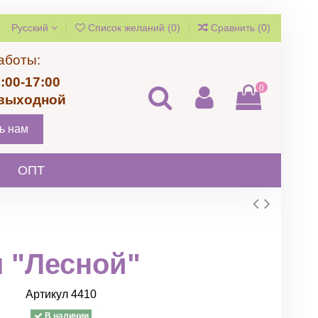
Русский
Список желаний (
0
)
Сравнить (
0
)
аботы:
:00-17:00
0
 выходной
ь нам
ОПТ
 "Лесной"
Артикул
4410
В наличии