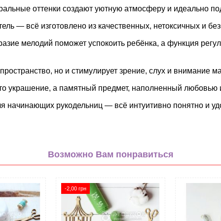
альные оттенки создают уютную атмосферу и идеально под
тель — всё изготовлено из качественных, нетоксичных и б
азие мелодий поможет успокоить ребёнка, а функция регул
пространство, но и стимулирует зрение, слух и внимание 
то украшение, а памятный предмет, наполненный любовью и
я начинающих рукодельниц — всё интуитивно понятно и уд
Декор
Однотонная
Возможно Вам понравиться
микс
Набор
-2,00 грн
Корея
Мягкий