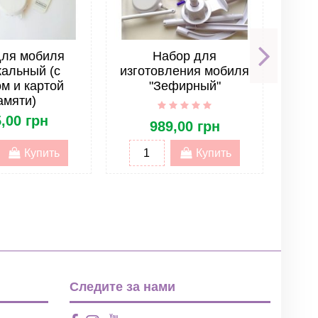
иля
для мобиля
Набор для
альный (с
изготовления мобиля
изг
м и картой
"Зефирный"
амяти)
,00 грн
989,00 грн
Купить
Купить
Следите за нами