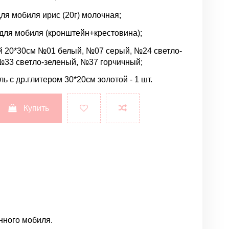
для мобиля ирис (20г) молочная;
 для мобиля (кронштейн+крестовина);
ий 20*30см №01 белый, №07 серый, №24 светло-
№33 светло-зеленый, №37 горчичный;
ь с др.глитером 30*20см золотой - 1 шт.
Купить
нного мобиля.