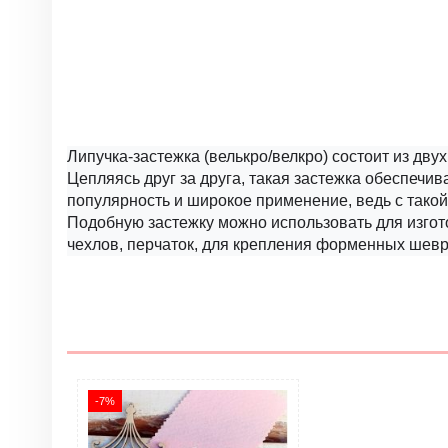
Липучка-застежка (велькро/велкро) состоит из двух
Цепляясь друг за друга, такая застежка обеспечи
популярность и широкое применение, ведь с такой
Подобную застежку можно использовать для изгот
чехлов, перчаток, для крепления форменных шевро
Нет отзывов
Цвет
Материал
Страна
Опт
-7%
ОПТ. Тип товара