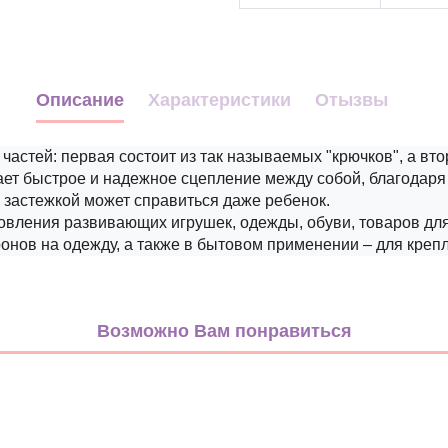
Описание
Характеристики
Отызвы
 частей: первая состоит из так называемых "крючков", а вто
вает быстрое и надежное сцепление между собой, благодар
 застежкой может справиться даже ребенок.
овления развивающих игрушек, одежды, обуви, товаров для
нов на одежду, а также в бытовом применении – для крепл
голубой
Полиэстер
Возможно Вам понравиться
Китай
опт
Липучка/Велкро