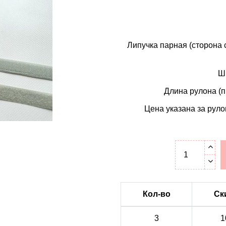
Липучка парная (сторона с
Ши
Длина рулона (п
Цена указана за руло
Кол-во
Ск
3
1