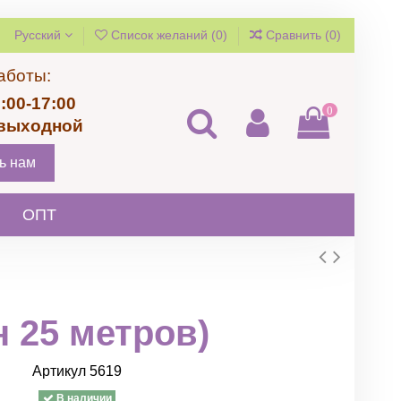
Русский
Список желаний (
0
)
Сравнить (
0
)
аботы:
:00-17:00
0
 выходной
ь нам
ОПТ
 25 метров)
Артикул
5619
В наличии