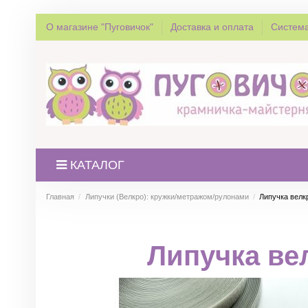
О магазине "Пуговичок"
Доставка и оплата
Система
КАТАЛОГ
Главная
Липучки (Велкро): кружки/метражом/рулонами
Липучка велк
Липучка ве