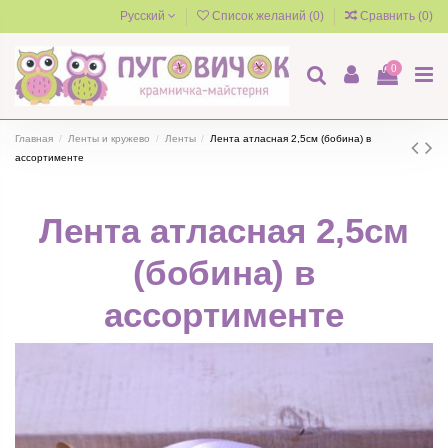
Русский
Список желаний (
0
)
Сравнить (
0
)
0
Главная
Ленты и кружево
Ленты
Лента атласная 2,5см (бобина) в
ассортименте
Лента атласная 2,5см
(бобина) в
ассортименте