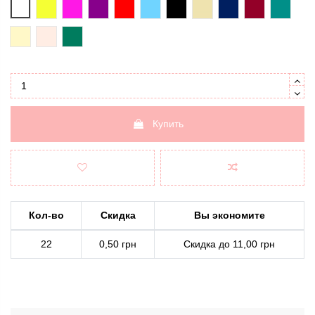
белый
желтый
розовый
фиолетовый
красный
голубой
черный
бежевый
темно-синий
бордовый
темно-
шампань
пудровый
изумрудный
Купить
Кол-во
Скидка
Вы экономите
22
0,50 грн
Скидка до 11,00 грн