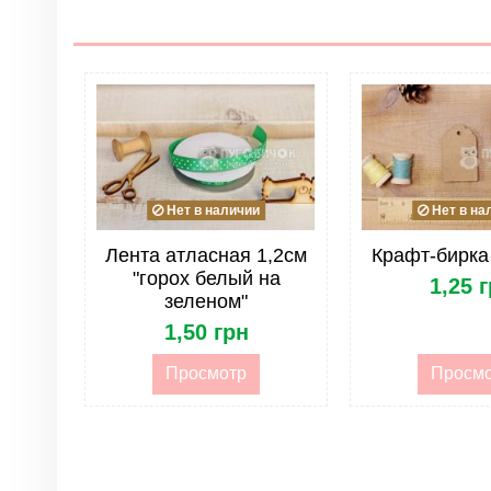
Цвет
Материал
Размер
Тип
Форма
Нет в наличии
Нет в на
Лента. Тип
Лента атласная 1,2см
Крафт-бирка
"горох белый на
1,25 
Лента. Упаковка
зеленом"
1,50 грн
Просмотр
Просм