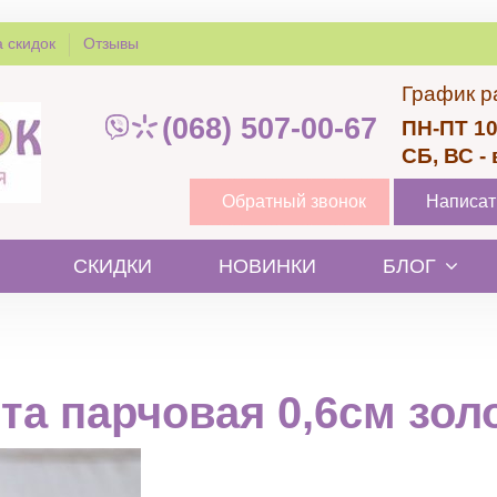
 скидок
Отзывы
График р
(068) 507-00-67
ПН-ПТ 10
СБ, ВС -
Обратный звонок
Написат
СКИДКИ
НОВИНКИ
БЛОГ
та парчовая 0,6см зол