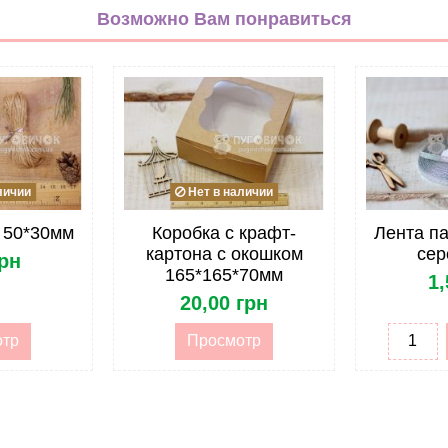
Возможно Вам понравиться
Золотой
Парча
6мм
Лента
Однотонная
личии
Нет в наличии
Парчевая
 50*30мм
Коробка с крафт-
Лента па
картона с окошком
сер
грн
Метражом
165*165*70мм
1,
20,00 грн
отр
Просмотр