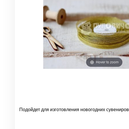
Hover to zoom
Подойдет для изготовления новогодних сувениров,
Нет отзывов
Группа