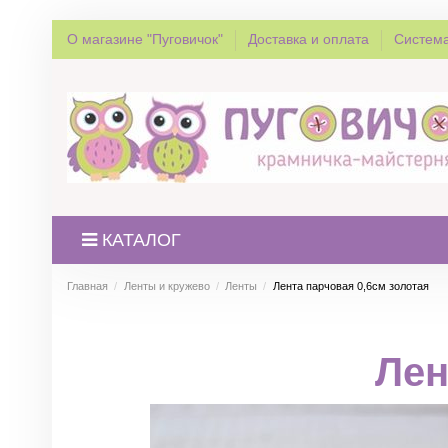
О магазине "Пуговичок"
Доставка и оплата
Система
КАТАЛОГ
Главная
Ленты и кружево
Ленты
Лента парчовая 0,6см золотая
Лен