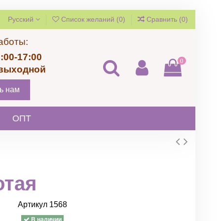
Русский
Список желаний (
0
)
Сравнить (
0
)
аботы:
:00-17:00
0
 выходной
ь нам
ОПТ
отая
Артикул
1568
В наличии