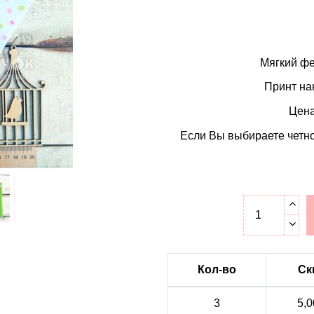
Мягкий фе
Принт на
Цена
Если Вы выбираете четно
Кол-во
Ск
3
5,0