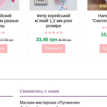
С узором
Нет
Декор
ейский
Фетр корейський
Нап
мм разные
м`який 1,2 мм різні
"Синтеп
Корея
ры
розміри
10
Мягкий
33,48 грн
17,00 грн
36,00 грн
опт
отр
Просмотр
Пр
Фетр и войлок
Фетр и войлок
Свяжитесь с нами
Магазин-мастерская «Пуговичок»