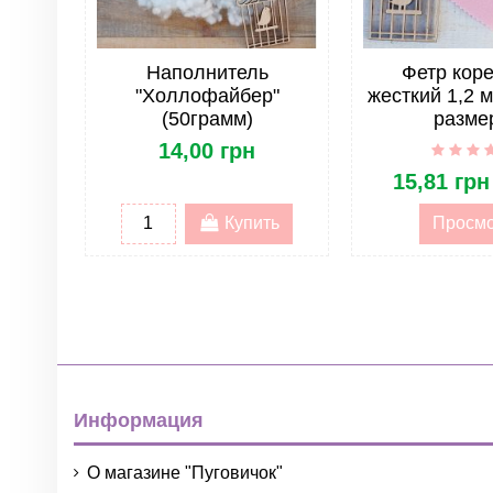
Форма
Узор
Наполнитель
Фетр кор
"Холлофайбер"
жесткий 1,2 
Страна
(50грамм)
разме
14,00 грн
Жесткость фетра
15,81 грн
Опт
Купить
Просм
ОПТ. Тип товара
ОПТ. Группа товара
Информация
О магазине "Пуговичок"