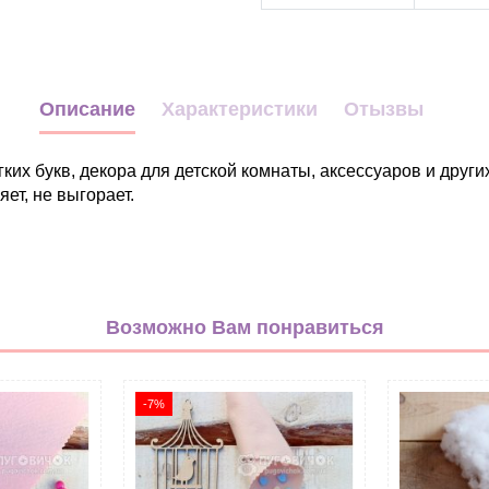
Описание
Характеристики
Отызвы
их букв, декора для детской комнаты, аксессуаров и други
яет, не выгорает.
Горох
Декор
Возможно Вам понравиться
белый
розовый
салатовый
-7%
Полиэстер 100%
20*30см