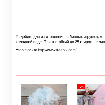
Подойдет для изготовления набивных игрушек, мягк
холодной воде. Принт стойкий до 25 стирок, не лин
Узор с сайта http://www.freepik.com/.
Нет отзывов
Группа
Цвет
-7%
Материал
Размер