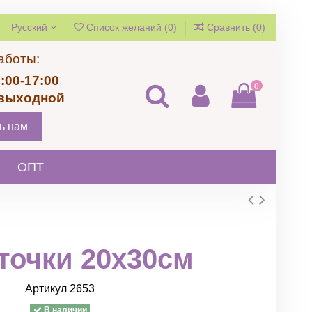
Русский
Список желаний (
0
)
Сравнить (
0
)
аботы:
:00-17:00
0
 выходной
ь нам
ОПТ
точки 20х30см
Артикул
2653
В наличии