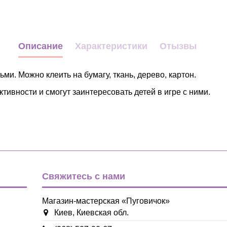
Описание
Характеристики
Отызвы
ми. Можно клеить на бумагу, ткань, дерево, картон.
ивности и смогут заинтересовать детей в игре с ними.
Для игрушек
белый
Пластмасса
06мм
Свяжитесь с нами
Китай
Магазин-мастерская «Пуговичок»
Глазки, носики для игрушек
Киев, Киевская обл.
Для игрушек