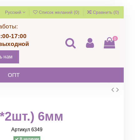
Русский
Список желаний (
0
)
Сравнить (
0
)
аботы:
:00-17:00
0
 выходной
ь нам
ОПТ
*2шт.) 6мм
Артикул
6349
В наличии