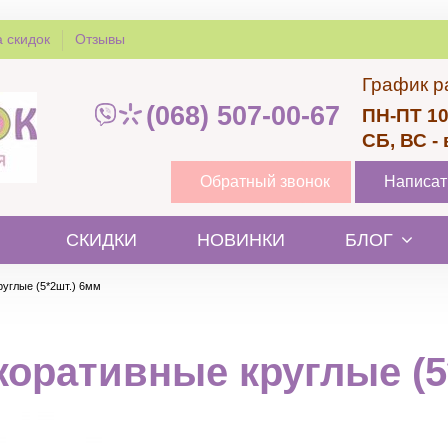
 скидок
Отзывы
График р
(068) 507-00-67
ПН-ПТ 10
СБ, ВС -
Обратный звонок
Написат
СКИДКИ
НОВИНКИ
БЛОГ
руглые (5*2шт.) 6мм
коративные круглые (5