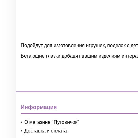
Подойдут для изготовления игрушек, поделок с деть
Бегающие глазки добавят вашим изделиям интеракт
Нет отзывов
Группа
Цвет
Материал
Диаметр
Информация
Страна
О магазине "Пуговичок"
Все для игрушек и украшений. Тип товара
Доставка и оплата