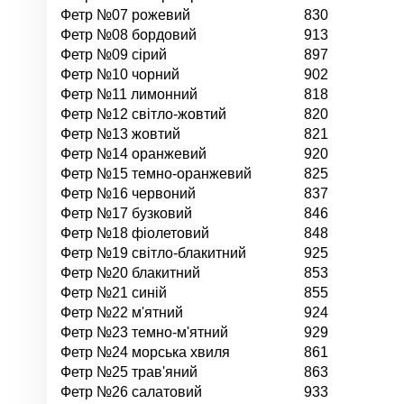
Фетр №07 рожевий
830
Фетр №08 бордовий
913
Фетр №09 сірий
897
Фетр №10 чорний
902
Фетр №11 лимонний
818
Фетр №12 світло-жовтий
820
Фетр №13 жовтий
821
Фетр №14 оранжевий
920
Фетр №15 темно-оранжевий
825
Фетр №16 червоний
837
Фетр №17 бузковий
846
Фетр №18 фіолетовий
848
Фетр №19 світло-блакитний
925
Фетр №20 блакитний
853
Фетр №21 синій
855
Фетр №22 м'ятний
924
Фетр №23 темно-м'ятний
929
Фетр №24 морська хвиля
861
Фетр №25 трав'яний
863
Фетр №26 салатовий
933