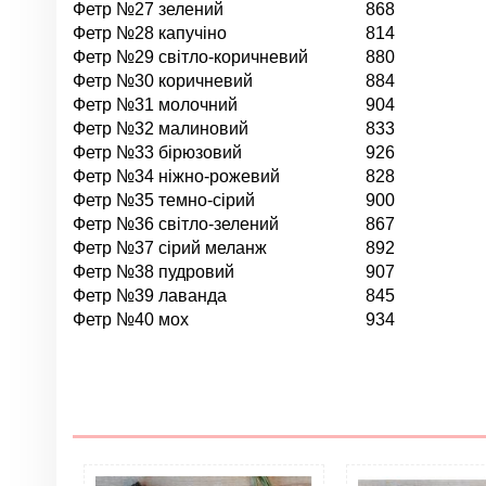
Фетр №27 зелений
868
Фетр №28 капучіно
814
Фетр №29 світло-коричневий
880
Фетр №30 коричневий
884
Фетр №31 молочний
904
Фетр №32 малиновий
833
Фетр №33 бірюзовий
926
Фетр №34 ніжно-рожевий
828
Фетр №35 темно-сірий
900
Фетр №36 світло-зелений
867
Фетр №37 сірий меланж
892
Фетр №38 пудровий
907
Фетр №39 лаванда
845
Фетр №40 мох
934
Нет отзывов
Цвет
Материал
Форма