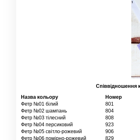
Співвідношення к
Назва кольору
Номер
Фетр №01 білий
801
Фетр №02 шампань
804
Фетр №03 тілесний
808
Фетр №04 персиковий
923
Фетр №05 світло-рожевий
906
Фетр №06 помірно-рожевий
829