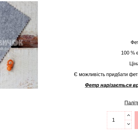
Фет
100 % е
Цін
Є можливість придбати фетр 
Фетр нарізається вр
Паліт