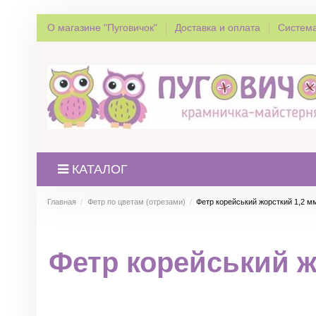
О магазине "Пуговичок"
Доставка и оплата
Система
КАТАЛОГ
Главная
Фетр по цветам (отрезами)
Фетр корейський жорсткий 1,2 м
Фетр корейський ж