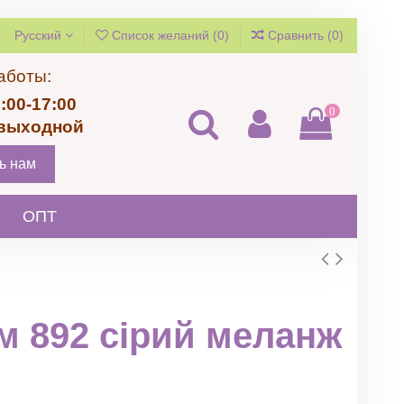
Русский
Список желаний (
0
)
Сравнить (
0
)
аботы:
:00-17:00
0
 выходной
ь нам
ОПТ
м 892 сірий меланж