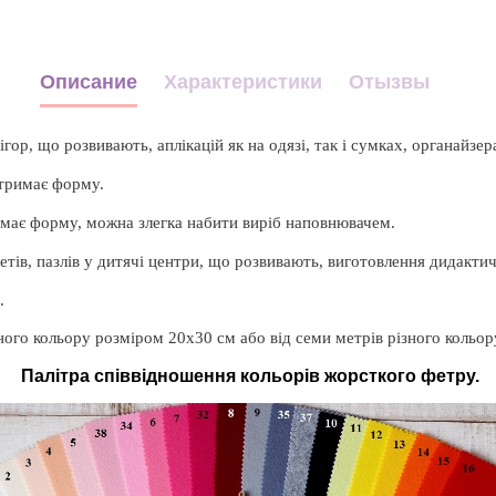
Описание
Характеристики
Отызвы
р, що розвивають, аплікацій як на одязі, так і сумках, органайзера
 тримає форму.
имає форму, можна злегка набити виріб наповнювачем.
етів, пазлів у дитячі центри, що розвивають, виготовлення дидактич
.
зного кольору розміром 20х30 см або від семи метрів різного кольор
Палітра співвідношення кольорів жорсткого фетру.