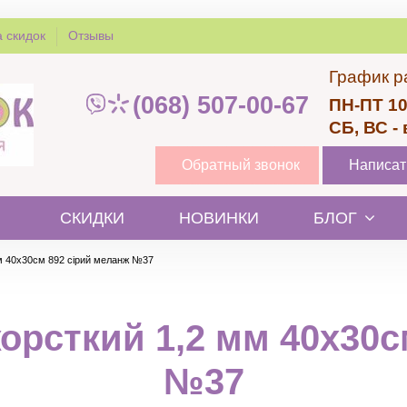
 скидок
Отзывы
График р
(068) 507-00-67
ПН-ПТ 10
СБ, ВС -
Обратный звонок
Написат
СКИДКИ
НОВИНКИ
БЛОГ
м 40х30см 892 сірий меланж №37
орсткий 1,2 мм 40х30с
№37