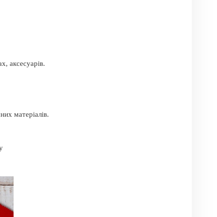
х, аксесуарів.
них матеріалів.
у