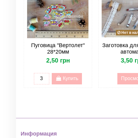
Страна
Жесткость фетра
Опт
Нет в на
Фетр/Войлок. Тип
Пуговица "Вертолет"
Заготовка для
28*20мм
автом
Фетр/Войлок. Размер
2,50 грн
3,50 
Фетр. Меланжевые цвета
Купить
Просм
Фетр/Войлок. Оптовая продажа
ОПТ. Тип товара
ОПТ. Группа товара
Информация