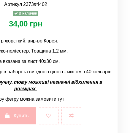
Артикул
2373#4402
В наличии
34,00 грн
р жорсткий, вир-во Корея.
ко-поліестер. Товщина 1,2 мм.
а вказана за лист 40х30 см.
в наборі за вигідною ціною - міксом з 40 кольорів.
учну, тому можливі незначні відхилення в
розмірах.
ру фетру можна замовити
тут
Купить