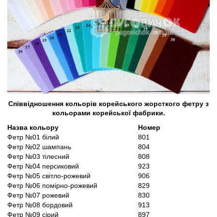
Співвідношення кольорів корейського жорсткого фетру з
кольорами корейської фабрики.
Назва кольору
Номер
Фетр №01 білий
801
Фетр №02 шампань
804
Фетр №03 тілесний
808
Фетр №04 персиковий
923
Фетр №05 світло-рожевий
906
Фетр №06 помірно-рожевий
829
Фетр №07 рожевий
830
Фетр №08 бордовий
913
Фетр №09 сірий
897