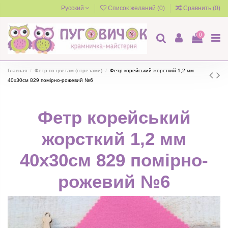
Русский
Список желаний (
0
)
Сравнить (
0
)
0
Главная
Фетр по цветам (отрезами)
Фетр корейський жорсткий 1,2 мм
40х30см 829 помірно-рожевий №6
Фетр корейський
жорсткий 1,2 мм
40х30см 829 помірно-
рожевий №6