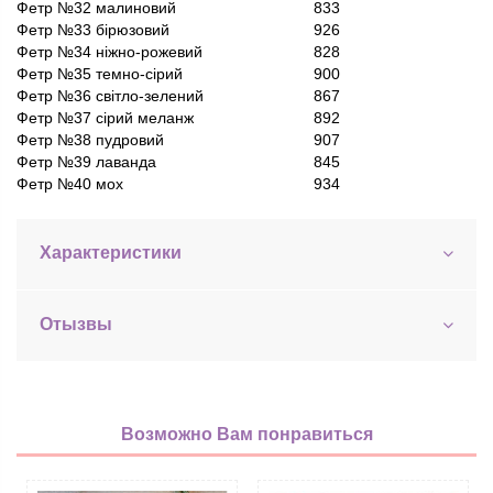
Фетр №32 малиновий
833
Фетр №33 бірюзовий
926
Фетр №34 ніжно-рожевий
828
Фетр №35 темно-сірий
900
Фетр №36 світло-зелений
867
Фетр №37 сірий меланж
892
Фетр №38 пудровий
907
Фетр №39 лаванда
845
Фетр №40 мох
934
Характеристики
Отызвы
Возможно Вам понравиться