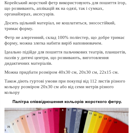
Корейський жорсткий фетр використовують для пошиття ігор,
що розвивають, аплікацій як на одязі, так і сумках,
органайзерах, аксесуарів.
Досить щільний матеріал, не кошлатиться, зносостійкий,
тримає форму.
Фетр не алергенний, склад 100% поліестер, що добре тримає
форму, можна злегка набити виріб наповнювачем.
Ідеально підійде для пошиття пальчикових театрів, планшетів,
пазлів у дитячі центри, що розвивають, виготовлення
дидактичних матеріалів.
Можна придбати розміром 40х30 см, 20х30 см, 22х15 см.
Також діють гуртові умови при покупці від 112 листів різного
кольору розміром 20х30 см або від семи метрів різного
кольору
Палітра співвідношення кольорів жорсткого фетру.