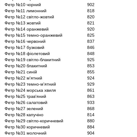
Фетр №10 чорний
902
Фетр №11 лимонний
818
Фетр №12 світло-жовтий
820
Фетр №13 жовтий
821
Фетр №14 оранжевий
920
Фетр №15 темно-оранжевий
825
Фетр №16 червоний
837
Фетр №17 бузковий
846
Фетр №18 фіолетовий
848
Фетр №19 світло-блакитний
925
Фетр №20 блакитний
853
Фетр №21 синій
855
Фетр №22 м'ятний
924
Фетр №23 темно-м'ятний
929
Фетр №24 морська хвиля
861
Фетр №25 трав'яний
863
Фетр №26 салатовий
933
Фетр №27 зелений
868
Фетр №28 капучіно
814
Фетр №29 світло-коричневий
880
Фетр №30 коричневий
884
Фетр №31 молочний
904