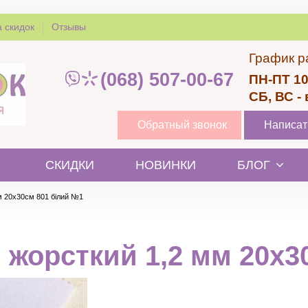
 скидок
Отзывы
График р
(068) 507-00-67
ПН-ПТ 10
СБ, ВС -
Обратный звонок
Написат
СКИДКИ
НОВИНКИ
БЛОГ
м 20х30см 801 білий №1
 жорсткий 1,2 мм 20х3