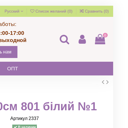
Русский
Список желаний (
0
)
Сравнить (
0
)
аботы:
:00-17:00
0
 выходной
ь нам
ОПТ
0см 801 білий №1
Артикул
2337
В наличии