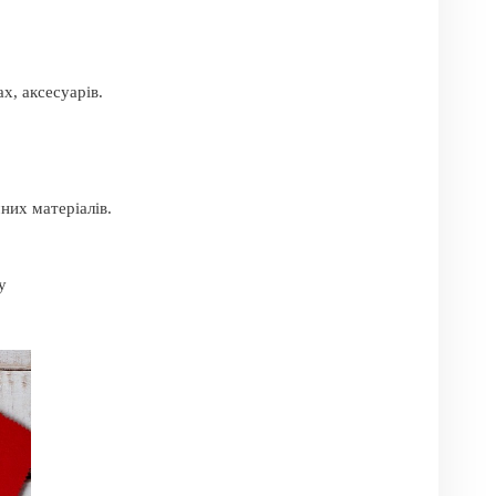
х, аксесуарів.
них матеріалів.
у