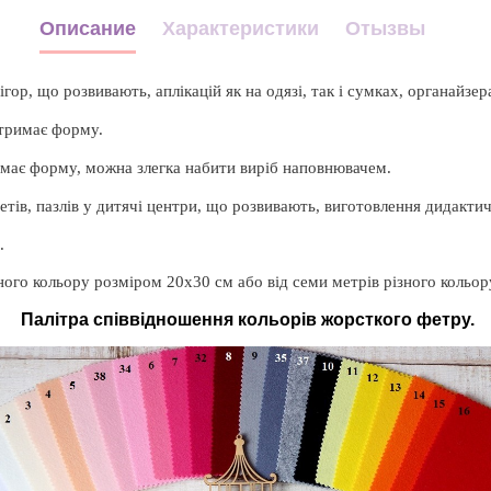
Описание
Характеристики
Отызвы
р, що розвивають, аплікацій як на одязі, так і сумках, органайзера
 тримає форму.
имає форму, можна злегка набити виріб наповнювачем.
етів, пазлів у дитячі центри, що розвивають, виготовлення дидактич
.
зного кольору розміром 20х30 см або від семи метрів різного кольор
Палітра співвідношення кольорів жорсткого фетру.