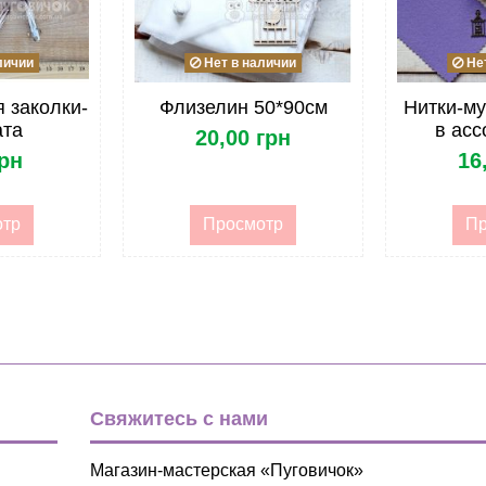
опт
личии
Нет в наличии
Нет
Фетр/Войлок
 заколки-
Флизелин 50*90см
Нитки-м
20*30 см
ата
в асс
20,00 грн
грн
16
Продажа кусками
Фетр и войлок
отр
Просмотр
Пр
Фетр и войлок
Свяжитесь с нами
Магазин-мастерская «Пуговичок»