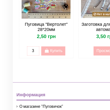
Опт
Нет в на
Фетр/Войлок. Тип
Пуговица "Вертолет"
Заготовка для
Фетр/Войлок. Размер
28*20мм
автом
2,50 грн
3,50 
Фетр/Войлок. Оптовая продажа
ОПТ. Тип товара
Купить
Просм
ОПТ. Группа товара
Информация
О магазине "Пуговичок"