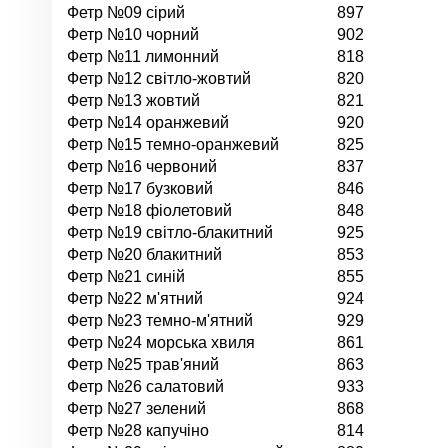
Фетр №09 сірий
897
Фетр №10 чорний
902
Фетр №11 лимонний
818
Фетр №12 світло-жовтий
820
Фетр №13 жовтий
821
Фетр №14 оранжевий
920
Фетр №15 темно-оранжевий
825
Фетр №16 червоний
837
Фетр №17 бузковий
846
Фетр №18 фіолетовий
848
Фетр №19 світло-блакитний
925
Фетр №20 блакитний
853
Фетр №21 синій
855
Фетр №22 м'ятний
924
Фетр №23 темно-м'ятний
929
Фетр №24 морська хвиля
861
Фетр №25 трав'яний
863
Фетр №26 салатовий
933
Фетр №27 зелений
868
Фетр №28 капучіно
814