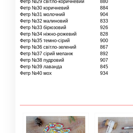
Фетр №29 світло-коричневий
880
Фетр №30 коричневий
884
Фетр №31 молочний
904
Фетр №32 малиновий
833
Фетр №33 бірюзовий
926
Фетр №34 ніжно-рожевий
828
Фетр №35 темно-сірий
900
Фетр №36 світло-зелений
867
Фетр №37 сірий меланж
892
Фетр №38 пудровий
907
Фетр №39 лаванда
845
Фетр №40 мох
934
Нет отзывов
Цвет
Материал
Форма
Страна
Жесткость фетра