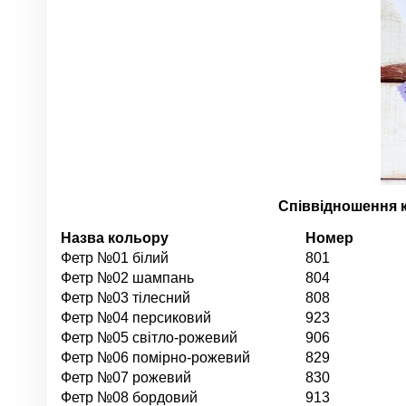
Співвідношення к
Назва кольору
Номер
Фетр №01 білий
801
Фетр №02 шампань
804
Фетр №03 тілесний
808
Фетр №04 персиковий
923
Фетр №05 світло-рожевий
906
Фетр №06 помірно-рожевий
829
Фетр №07 рожевий
830
Фетр №08 бордовий
913