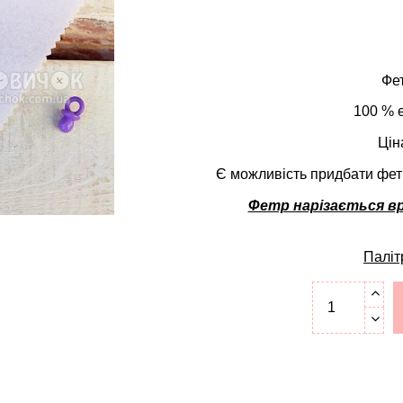
Фет
100 % е
Цін
Є можливість придбати фетр 
Фетр нарізається вр
Паліт