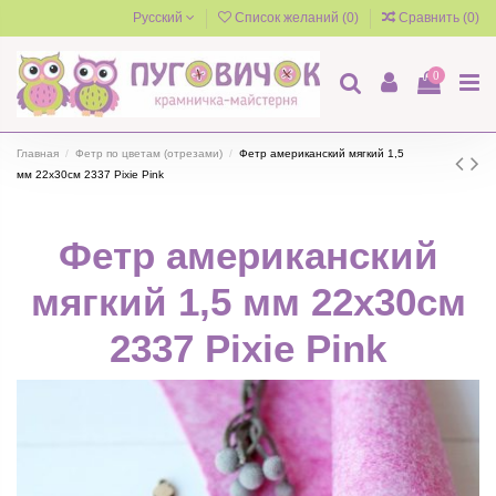
Русский
Список желаний (
0
)
Сравнить (
0
)
0
Главная
Фетр по цветам (отрезами)
Фетр американский мягкий 1,5
мм 22х30см 2337 Pixie Pink
Фетр американский
мягкий 1,5 мм 22х30см
2337 Pixie Pink