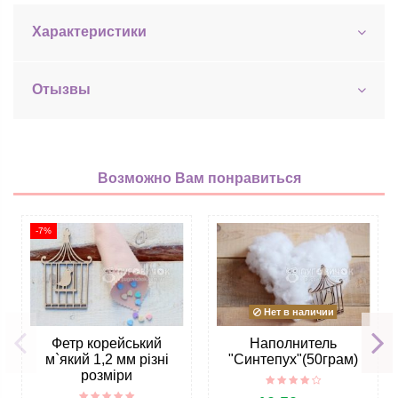
Характеристики
Отызвы
Возможно Вам понравиться
-7%
Нет в наличии
Фетр корейський
Наполнитель
м`який 1,2 мм різні
"Синтепух"(50грам)
розміри