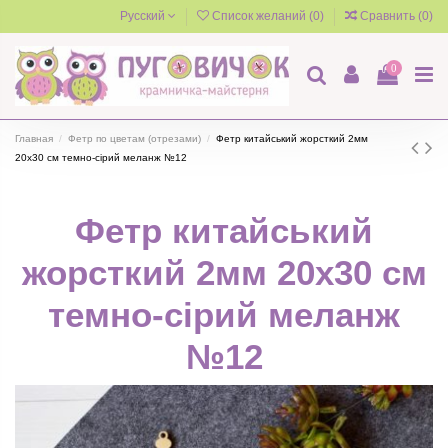
Русский
Список желаний (
0
)
Сравнить (
0
)
0
Главная
Фетр по цветам (отрезами)
Фетр китайський жорсткий 2мм
20х30 см темно-сірий меланж №12
Фетр китайський
жорсткий 2мм 20х30 см
темно-сірий меланж
№12