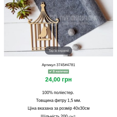
Tap to expand
Артикул
3745#4781
В наличии
24,00 грн
100% поліестер.
Товщина фетру 1,5 мм.
Ціна вказана за розмір 40х30см
Щільність 200
г/м2;