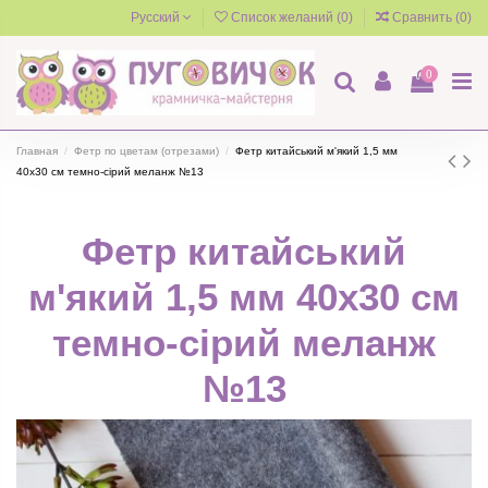
Русский
Список желаний (
0
)
Сравнить (
0
)
0
Главная
Фетр по цветам (отрезами)
Фетр китайський м'який 1,5 мм
40х30 см темно-сірий меланж №13
Фетр китайський
м'який 1,5 мм 40х30 см
темно-сірий меланж
№13