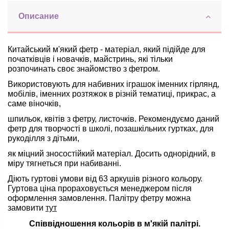
Описание
Китайський м'який фетр - матеріал, який підійде для
початківців і новачків, майстринь, які тільки
розпочинать своє знайомство з фетром.
Використовують для набивних іграшок іменних гірлянд,
мобілів, іменних розтяжок в різній тематиці, прикрас, а
саме віночків,
шпильок, квітів з фетру, листочків. Рекомендуємо даний
фетр для творчості в школі, позашкільних гуртках, для
рукоділля з дітьми,
як міцний зносостійкий матеріал. Досить однорідний, в
міру тягнеться при набиванні.
Діють гуртові умови від 63 аркушів різного кольору.
Гуртова ціна прораховується менеджером після
оформлення замовлення.
Палітру фетру можна
замовити
тут
Співвідношення кольорів в м'якій палітрі.