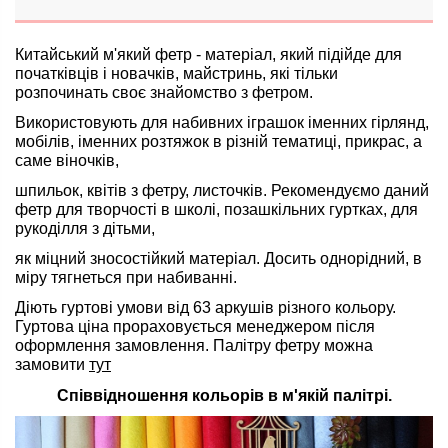
Китайський м'який фетр - матеріал, який підійде для
початківців і новачків, майстринь, які тільки
розпочинать своє знайомство з фетром.
Використовують для набивних іграшок іменних гірлянд,
мобілів, іменних розтяжок в різній тематиці, прикрас, а
саме віночків,
шпильок, квітів з фетру, листочків. Рекомендуємо даний
фетр для творчості в школі, позашкільних гуртках, для
рукоділля з дітьми,
як міцний зносостійкий матеріал. Досить однорідний, в
міру тягнеться при набиванні.
Діють гуртові умови від 63 аркушів різного кольору.
Гуртова ціна прораховується менеджером після
оформлення замовлення.
Палітру фетру можна
замовити
тут
Співвідношення кольорів в м'якій палітрі.