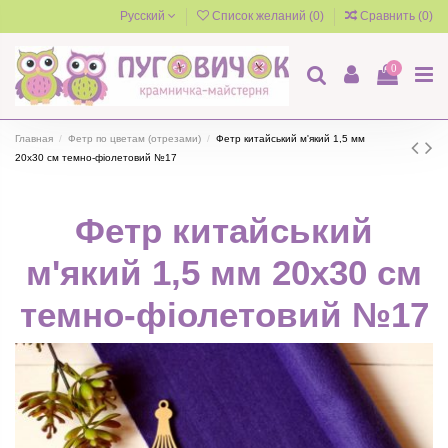
Русский
Список желаний (
0
)
Сравнить (
0
)
0
Главная
Фетр по цветам (отрезами)
Фетр китайський м'який 1,5 мм
20х30 см темно-фіолетовий №17
Фетр китайський
м'який 1,5 мм 20х30 см
темно-фіолетовий №17