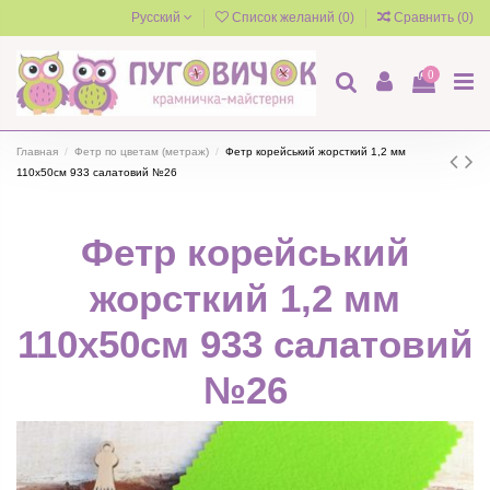
Русский
Список желаний (
0
)
Сравнить (
0
)
0
Главная
Фетр по цветам (метраж)
Фетр корейський жорсткий 1,2 мм
110х50см 933 салатовий №26
Фетр корейський
жорсткий 1,2 мм
110х50см 933 салатовий
№26