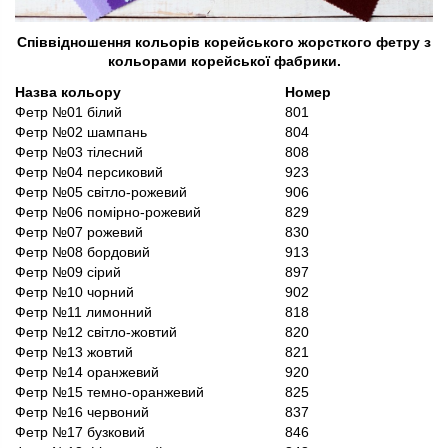
Співвідношення кольорів корейського жорсткого фетру з
кольорами корейської фабрики.
Назва кольору
Номер
Фетр №01 білий
801
Фетр №02 шампань
804
Фетр №03 тілесний
808
Фетр №04 персиковий
923
Фетр №05 світло-рожевий
906
Фетр №06 помірно-рожевий
829
Фетр №07 рожевий
830
Фетр №08 бордовий
913
Фетр №09 сірий
897
Фетр №10 чорний
902
Фетр №11 лимонний
818
Фетр №12 світло-жовтий
820
Фетр №13 жовтий
821
Фетр №14 оранжевий
920
Фетр №15 темно-оранжевий
825
Фетр №16 червоний
837
Фетр №17 бузковий
846