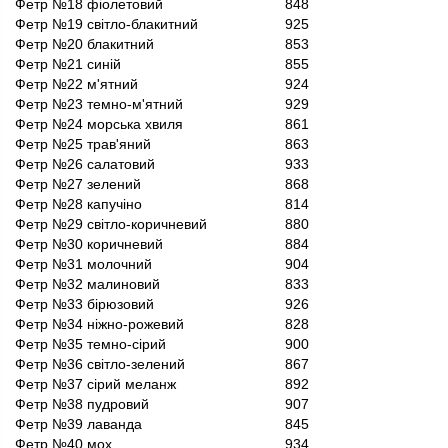
Фетр №18 фіолетовий
848
Фетр №19 світло-блакитний
925
Фетр №20 блакитний
853
Фетр №21 синій
855
Фетр №22 м'ятний
924
Фетр №23 темно-м'ятний
929
Фетр №24 морська хвиля
861
Фетр №25 трав'яний
863
Фетр №26 салатовий
933
Фетр №27 зелений
868
Фетр №28 капучіно
814
Фетр №29 світло-коричневий
880
Фетр №30 коричневий
884
Фетр №31 молочний
904
Фетр №32 малиновий
833
Фетр №33 бірюзовий
926
Фетр №34 ніжно-рожевий
828
Фетр №35 темно-сірий
900
Фетр №36 світло-зелений
867
Фетр №37 сірий меланж
892
Фетр №38 пудровий
907
Фетр №39 лаванда
845
Фетр №40 мох
934