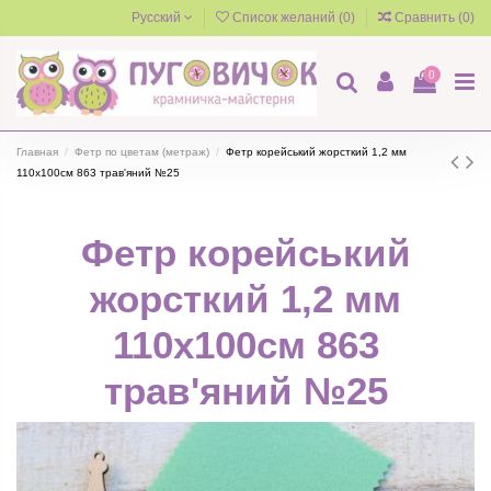
Русский
Список желаний (
0
)
Сравнить (
0
)
0
Главная
Фетр по цветам (метраж)
Фетр корейський жорсткий 1,2 мм
110х100см 863 трав'яний №25
Фетр корейський
жорсткий 1,2 мм
110х100см 863
трав'яний №25