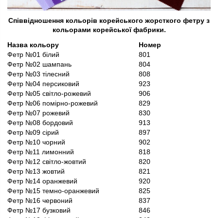
Співвідношення кольорів корейського жорсткого фетру з
кольорами корейської фабрики.
Назва кольору
Номер
Фетр №01 білий
801
Фетр №02 шампань
804
Фетр №03 тілесний
808
Фетр №04 персиковий
923
Фетр №05 світло-рожевий
906
Фетр №06 помірно-рожевий
829
Фетр №07 рожевий
830
Фетр №08 бордовий
913
Фетр №09 сірий
897
Фетр №10 чорний
902
Фетр №11 лимонний
818
Фетр №12 світло-жовтий
820
Фетр №13 жовтий
821
Фетр №14 оранжевий
920
Фетр №15 темно-оранжевий
825
Фетр №16 червоний
837
Фетр №17 бузковий
846