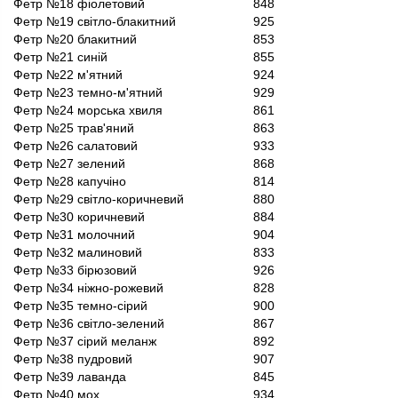
Фетр №18 фіолетовий
848
Фетр №19 світло-блакитний
925
Фетр №20 блакитний
853
Фетр №21 синій
855
Фетр №22 м'ятний
924
Фетр №23 темно-м'ятний
929
Фетр №24 морська хвиля
861
Фетр №25 трав'яний
863
Фетр №26 салатовий
933
Фетр №27 зелений
868
Фетр №28 капучіно
814
Фетр №29 світло-коричневий
880
Фетр №30 коричневий
884
Фетр №31 молочний
904
Фетр №32 малиновий
833
Фетр №33 бірюзовий
926
Фетр №34 ніжно-рожевий
828
Фетр №35 темно-сірий
900
Фетр №36 світло-зелений
867
Фетр №37 сірий меланж
892
Фетр №38 пудровий
907
Фетр №39 лаванда
845
Фетр №40 мох
934