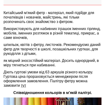
Китайський м'який фетр - матеріал, який підійде для
початківців і новачків, майстринь, які тільки
розпочинать своє знайомство з фетром.
Використовують для набивних іграшок іменних гірлянд,
мобілів, іменних розтяжок в різній тематиці, прикрас, а
саме віночків,
шпильок, квітів з фетру, листочків. Рекомендуємо даний
фетр для творчості в школі, позашкільних гуртках, для
рукоділля з дітьми,
як міцний зносостійкий матеріал. Досить однорідний, в
міру тягнеться при набиванні.
Діють гуртові умови від 63 аркушів різного кольору.
Гуртова ціна прораховується менеджером після
оформлення замовлення.
Палітру фетру можна
замовити
тут
Співвідношення кольорів в м'якій палітрі.