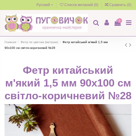
Русский
Список желаний (
0
)
Сравнить (
0
)
0
Главная
Фетр по цветам (метраж)
Фетр китайський м'який 1,5 мм
90х100 см світло-коричневий №28
Фетр китайський
м'який 1,5 мм 90х100 см
світло-коричневий №28