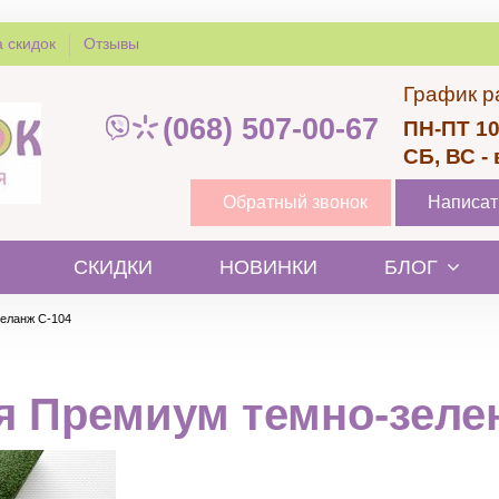
 скидок
Отзывы
График р
(068) 507-00-67
ПН-ПТ 10
СБ, ВС -
Обратный звонок
Написат
СКИДКИ
НОВИНКИ
БЛОГ
еланж C-104
я Премиум темно-зеле