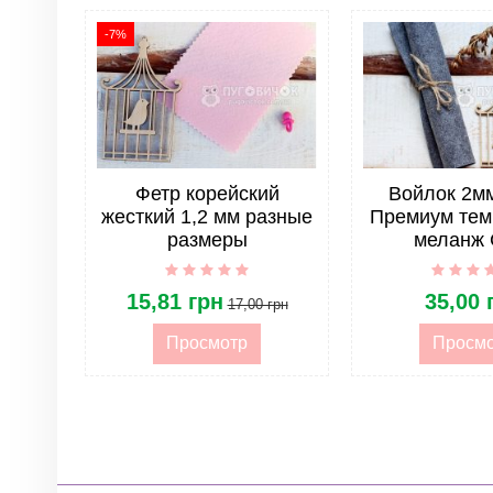
Размер
-7%
Форма
Страна
Жесткость фетра
Фетр корейский
Войлок 2м
Опт
жесткий 1,2 мм разные
Премиум тем
размеры
меланж 
Фетр/Войлок. Размер
15,81 грн
35,00 
17,00 грн
Просмотр
Просм
Фетр/Войлок. Оптовая продажа
ОПТ. Тип товара