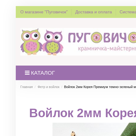
О магазине "Пуговичок"
Доставка и оплата
Система
КАТАЛОГ
Главная
Фетр и войлок
Войлок 2мм Корея Премиум темно-зеленый м
Войлок 2мм Коре