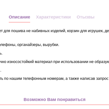
Описание
Характеристики
Отызвы
т для пошива не набивных изделий, корзин для игрушек, де
елефоны, органайзеры, вырубки.
ь.
чно износостойкий материал при использовании не образую
.
 по нашим телефонным номерам, а также написав запрос 
зеленый
темно-зеленый
Возможно Вам понравиться
Полиэстер 100%