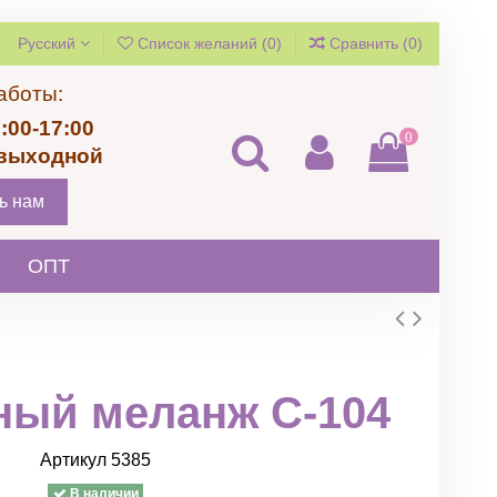
Русский
Список желаний (
0
)
Сравнить (
0
)
аботы:
:00-17:00
0
 выходной
ь нам
ОПТ
ный меланж C-104
Артикул
5385
В наличии