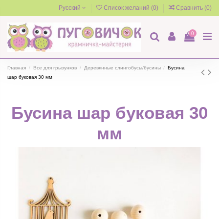
Русский
Список желаний (
0
)
Сравнить (
0
)
0
Главная
Все для грызунков
Деревянные слингобусы/бусины
Бусина
шар буковая 30 мм
Бусина шар буковая 30
мм