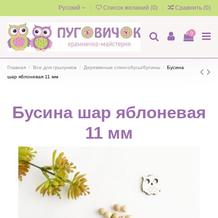
Русский
Список желаний (
0
)
Сравнить (
0
)
0
Главная
Все для грызунков
Деревянные слингобусы/бусины
Бусина
шар яблоневая 11 мм
Бусина шар яблоневая
11 мм