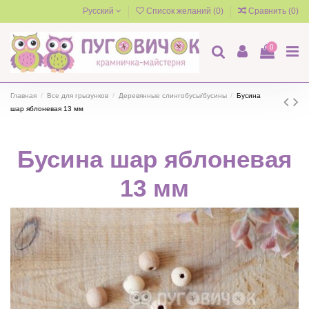
Русский
Список желаний (
0
)
Сравнить (
0
)
0
Главная
Все для грызунков
Деревянные слингобусы/бусины
Бусина
шар яблоневая 13 мм
Бусина шар яблоневая
13 мм