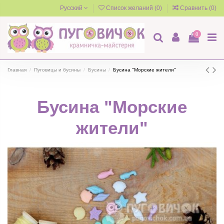
Русский
Список желаний (
0
)
Сравнить (
0
)
0
Главная
Пуговицы и бусины
Бусины
Бусина "Морские жители"
Бусина "Морские
жители"