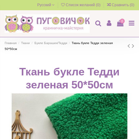
Русский
Список желаний (
0
)
Сравнить (
0
)
0
Главная
Ткани
Букле Барашек/Тедди
Ткань букле Тедди зеленая
50*50см
Ткань букле Тедди
зеленая 50*50см